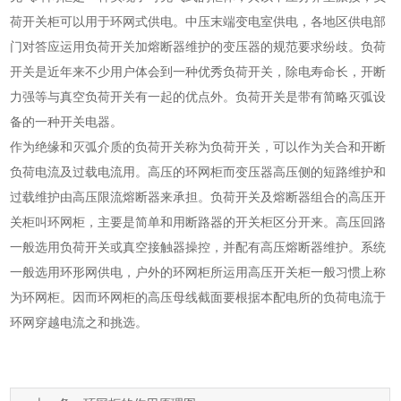
荷开关柜可以用于环网式供电。中压末端变电室供电，各地区供电部
门对答应运用负荷开关加熔断器维护的变压器的规范要求纷歧。负荷
开关是近年来不少用户体会到一种优秀负荷开关，除电寿命长，开断
力强等与真空负荷开关有一起的优点外。负荷开关是带有简略灭弧设
备的一种开关电器。
作为绝缘和灭弧介质的负荷开关称为负荷开关，可以作为关合和开断
负荷电流及过载电流用。高压的环网柜而变压器高压侧的短路维护和
过载维护由高压限流熔断器来承担。负荷开关及熔断器组合的高压开
关柜叫环网柜，主要是简单和用断路器的开关柜区分开来。高压回路
一般选用负荷开关或真空接触器操控，并配有高压熔断器维护。系统
一般选用环形网供电，户外的环网柜所运用高压开关柜一般习惯上称
为环网柜。因而环网柜的高压母线截面要根据本配电所的负荷电流于
环网穿越电流之和挑选。